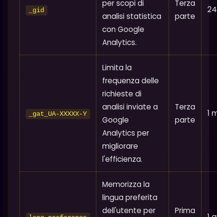
per scopi di
Terza
24
_gid
analisi statistica
parte
con Google
Analytics.
Limita la
frequenza delle
richieste di
analisi inviate a
Terza
1 
_gat_UA-XXXXX-Y
Google
parte
Analytics per
migliorare
l'efficienza.
Memorizza la
lingua preferita
dell'utente per
Prima
1 