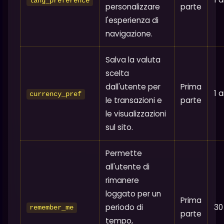
lang_preference
personalizzare
parte
l'esperienza di
navigazione.
Salva la valuta
scelta
dall'utente per
Prima
1 
currency_pref
le transazioni e
parte
le visualizzazioni
sul sito.
Permette
all'utente di
rimanere
loggato per un
Prima
periodo di
30
remember_me
parte
tempo,