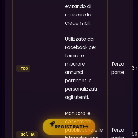
evitando di
reinserire le
credenziali.
Utilizzato da
Facebook per
fornire e
misurare
Terza
3 
_fbp
annunci
parte
pertinenti e
personalizzati
agli utenti.
Monitora le
conversioni
REGISTRATI
pubblicitarie e le
Terza
90
_gcl_au