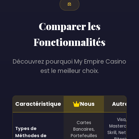
⚖️
Comparer les
Fonctionnalités
Découvrez pourquoi My Empire Casino
est le meilleur choix.
Caractéristique
Nous
Autres
Visa,
Cartes
Mastercard,
Types de
Bancaires,
Skrill, Neteller,
Méthodes de
Portefeuilles