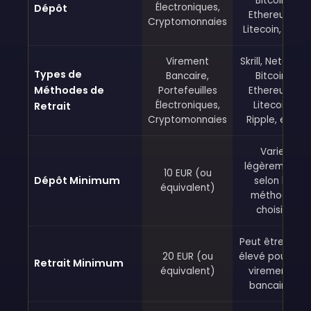
Bitcoin,
Électroniques,
Dépôt
Ethereum,
Cryptomonnaies
Litecoin, etc.
Virement
Skrill, Neteller,
Types de
Bancaire,
Bitcoin,
Méthodes de
Portefeuilles
Ethereum,
Électroniques,
Litecoin,
Retrait
Cryptomonnaies
Ripple, etc.
Varie
légèrement
10 EUR (ou
Dépôt Minimum
selon la
équivalent)
méthode
choisie
Peut être plus
20 EUR (ou
élevé pour les
Retrait Minimum
équivalent)
virements
bancaires