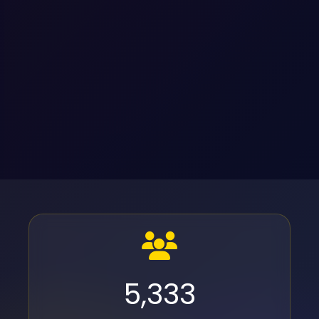
5,420