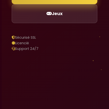
Jeux
Sécurisé SSL
Licencié
Support 24/7