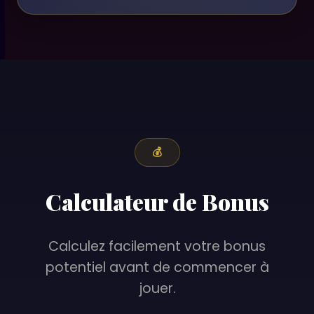
💰
Calculateur de Bonus
Calculez facilement votre bonus
potentiel avant de commencer à
jouer.