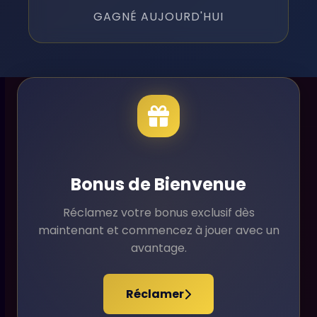
GAGNÉ AUJOURD'HUI
Bonus de Bienvenue
Réclamez votre bonus exclusif dès
maintenant et commencez à jouer avec un
avantage.
Réclamer