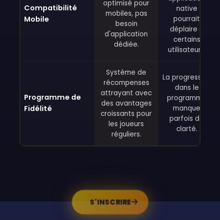
optimisé pour
Compatibilité
native
mobiles, pas
Mobile
pourrait
besoin
déplaire à
d'application
certains
dédiée.
utilisateurs.
Système de
La progression
récompenses
dans le
attrayant avec
Programme de
programme
des avantages
Fidélité
manque
croissants pour
parfois de
les joueurs
clarté.
réguliers.
S'INSCRIRE