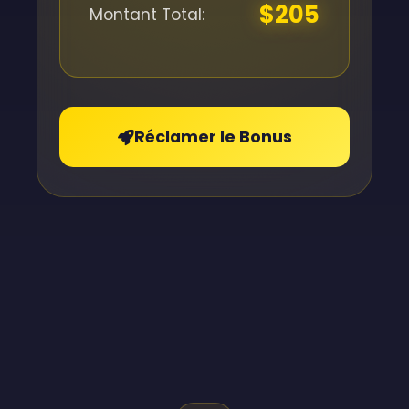
$205
Montant Total:
Réclamer le Bonus