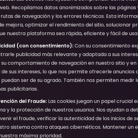
 web. Recopilamos datos anonimizados sobre las páginas v
rutas de navegación y los errores técnicos. Esta informac
de mejora, optimizar el rendimiento del sitio, solucionar 
e nuestra plataforma sea rápida, eficiente y fácil de usa
icidad (con consentimiento):
Con su consentimiento expl
rarle publicidad más relevante y adaptada a sus interese
 su comportamiento de navegación en nuestro sitio y en o
il de sus intereses, lo que nos permite ofrecerle anuncios 
puedan ser de su agrado. También nos permiten medir la
s publicitarias.
ención del Fraude:
Las cookies juegan un papel crucial e
a y la protección de nuestros usuarios. Nos ayudan a de
nir el fraude, verificar la autenticidad de los inicios de 
estro sistema contra ataques cibernéticos. Mantener un 
 nuestra máxima prioridad.