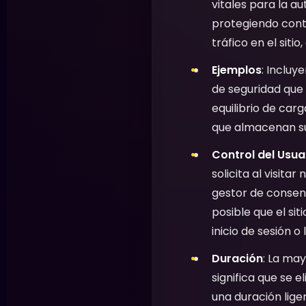
vitales para la a
protegiendo contr
tráfico en el siti
Ejemplos
: Incluy
de seguridad que 
equilibrio de carg
que almacenan su
Control del Usua
solicita al visita
gestor de consent
posible que el si
inicio de sesión o
Duración
: La may
significa que se
una duración lige