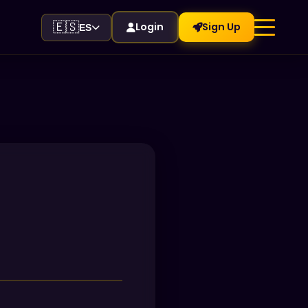
🇪🇸
Login
Sign Up
ES