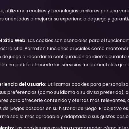
ne, utilizamos cookies y tecnologías similares por una va
as orientadas a mejorar su experiencia de juego y garanti
l Sitio Web:
Las cookies son esenciales para el funcionam
stro sitio. Permiten funciones cruciales como mantener s
 de juego o recordar la configuración de idioma durante su
sitio no podría ofrecerle los servicios fundamentales que
riencia del Usuario:
Utilizamos cookies para personalizar
sus preferencias (como su idioma o su divisa preferida),
iores para ofrecerle contenido y ofertas más relevantes,
e juegos basadas en su historial de juego. El objetivo es
orma sea lo más agradable y adaptada a sus gustos posibl
miento:
Las cookies nos ayudan a comprender cómo intera