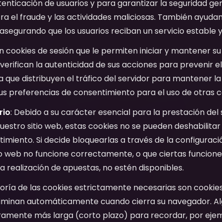
utenticación de usuarios y para garantizar la seguridad ge
a el fraude y las actividades maliciosas. También ayudan 
o, asegurando que los usuarios reciban un servicio estable y
en cookies de sesión que le permiten iniciar y mantener su
verifican la autenticidad de sus acciones para prevenir el
a que distribuyen el tráfico del servidor para mantener la
s preferencias de consentimiento para el uso de otras c
rio
: Debido a su carácter esencial para la prestación del 
r nuestro sitio web, estas cookies no se pueden deshabilita
imiento. Si decide bloquearlas a través de la configuraci
tio web no funcione correctamente, o que ciertas funcione
 la realización de apuestas, no estén disponibles.
oría de las cookies estrictamente necesarias son cookies
 eliminan automáticamente cuando cierra su navegador. 
ramente más larga (corto plazo) para recordar, por ejem