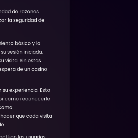
riedad de razones
zar la seguridad de
iento básico y la
u sesión iniciada,
 visita. Sin estas
 espera de un casino
 su experiencia. Esto
 así como reconocerle
 como
 hacer que cada visita
e.
ctúan los usuarios