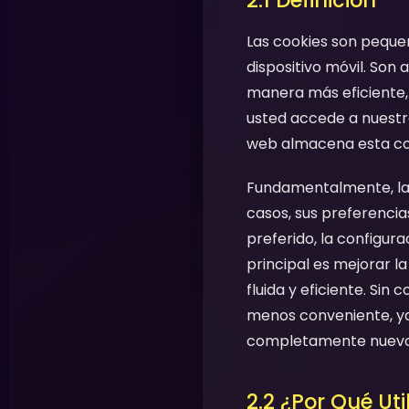
2.1 Definición
Las cookies son pequeñ
dispositivo móvil. Son
manera más eficiente, 
usted accede a nuestro
web almacena esta cook
Fundamentalmente, las 
casos, sus preferencias
preferido, la configur
principal es mejorar la
fluida y eficiente. Si
menos conveniente, ya 
completamente nuevo
2.2 ¿Por Qué Ut