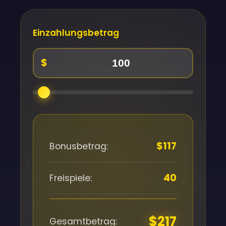
Einzahlungsbetrag
$
$117
Bonusbetrag:
40
Freispiele:
$217
Gesamtbetrag: