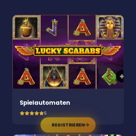
Spielautomaten
5
REGISTRIEREN