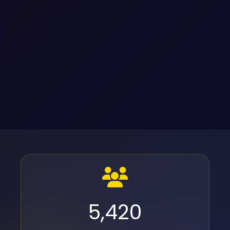
5,420