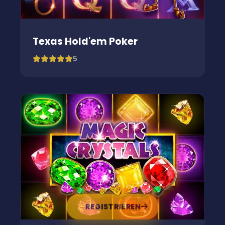
Texas Hold'em Poker
5
REGISTRIEREN