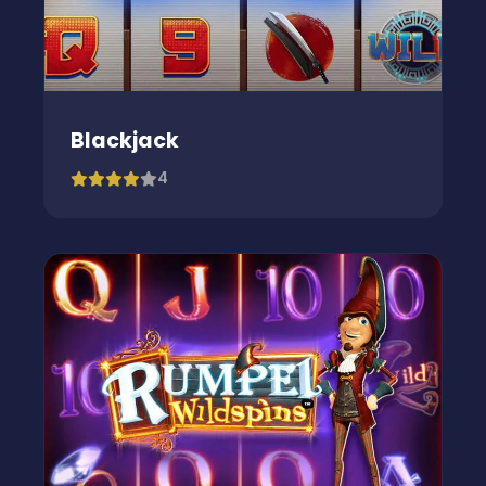
Blackjack
4