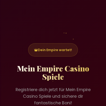
Dein Empire wartet!
Mein Empire Casino
Spiele
Registriere dich jetzt für Mein Empire
Casino Spiele und sichere dir
fantastische Boni!