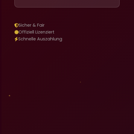
Sicher & Fair
Offiziell Lizenziert
Schnelle Auszahlung