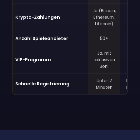
Ja (Bitcoin,
Krypto-Zahlungen
Ethereum,
Nein
Litecoin)
Anzahl Spieleanbieter
50+
20
Ja, mit
VIP-Programm
exklusiven
Nein
Boni
Unter 2
Bis zu 
Schnelle Registrierung
Minuten
Minut