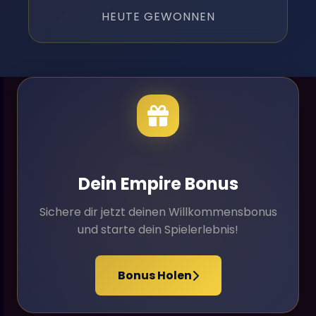
HEUTE GEWONNEN
Dein Empire Bonus
Sichere dir jetzt deinen Willkommensbonus
und starte dein Spielerlebnis!
Bonus Holen